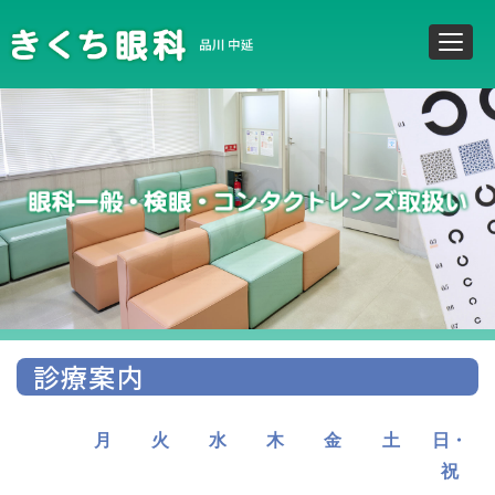
診療案内
月
火
水
木
金
土
日・
祝