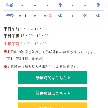
午前
●
●
●
休
●
●
休
午後
●
●
●
休
●
休
休
※1
※2
平日午前
9：00～12：30
平日午後
15：30～18：30
土曜午前
9：00～13：00
※1
眼科の診療と並行して形成外科の診療も行っています。
（第1・第3月曜、要予約）
※2
代診医（順天堂大学眼科）による診療です。
診療時間はこちら
診療項目はこちら